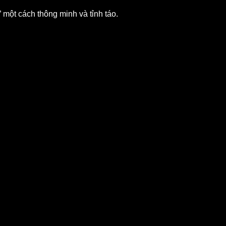
 một cách thông minh và tỉnh táo.