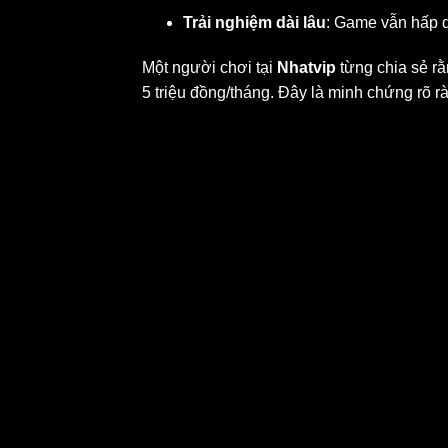
Trải nghiệm dài lâu
: Game vẫn hấp d
Một người chơi tại
Nhatvip
từng chia sẻ rằ
5 triệu đồng/tháng. Đây là minh chứng rõ 