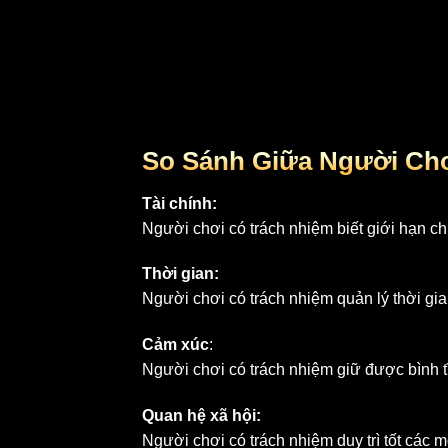
So Sánh Giữa Người Chơ
Tài chính:
Người chơi có trách nhiệm biết giới hạn ch
Thời gian:
Người chơi có trách nhiệm quản lý thời gi
Cảm xúc
:
Người chơi có trách nhiệm giữ được bình t
Quan hệ xã hội:
Người chơi có trách nhiệm duy trì tốt các 