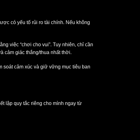
ợc có yếu tố rủi ro tài chính. Nếu không
g việc “chơi cho vui”. Tuy nhiên, chỉ cần
và cảm giác thắng/thua nhất thời.
m soát cảm xúc và giữ vững mục tiêu ban
t lập quy tắc riêng cho mình ngay từ