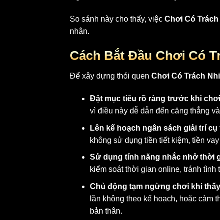
So sánh này cho thấy, việc
Chơi Có Trách
nhân.
Cách Bắt Đầu Chơi Có T
Để xây dựng thói quen
Chơi Có Trách Nh
Đặt mục tiêu rõ ràng trước khi chơ
vì điều này dễ dẫn đến căng thẳng và
Lên kế hoạch ngân sách giải trí cụ
không sử dụng tiền tiết kiệm, tiền vay
Sử dụng tính năng nhắc nhở thời 
kiểm soát thời gian online, tránh tìn
Chủ động tạm ngừng chơi khi thấy
lần không theo kế hoạch, hoặc cảm th
bản thân.