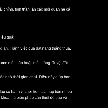
i chính, tinh thần lẫn các mối quan hệ cá
iệu quả:
ư giãn. Tránh việc quá đặt nặng thắng thua,
game mỗi tuần hoặc mỗi tháng. Tuyệt đối
nhắc nhở thời gian chơi. Điều này giúp bạn
ầu có hành vi chơi liên tục, nạp tiền nhiều
 khoản là biện pháp cần thiết để bảo vệ