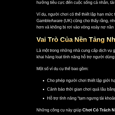
hưởng tiêu cực đến cuộc sống cá nhân, tài
Ví dụ, người chơi có thể thiết lập hạn mức 
GambleAware (UK) cũng cho thấy rằng, n
hơn và không bị rơi vào vòng xoáy nợ nần h
Vai Trò Của Nền Tảng Nh
Là một trong những nhà cung cấp dịch vụ gi
khai hàng loạt tính năng hỗ trợ người dùn
Một số ví dụ cụ thể bao gồm:
Cho phép người chơi thiết lập giới h
Cảnh báo thời gian chơi quá lâu bằn
Hỗ trợ tính năng “tạm ngưng tài khoả
Những công cụ này giúp
Chơi Có Trách 