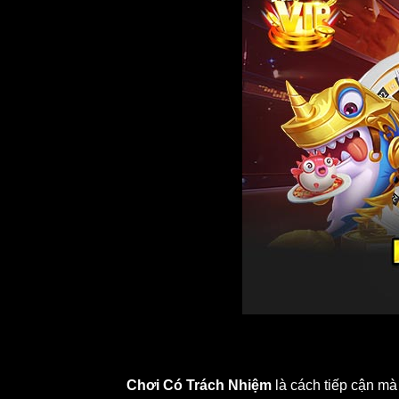
Chơi Có Trách Nhiệm
là cách tiếp cận mà