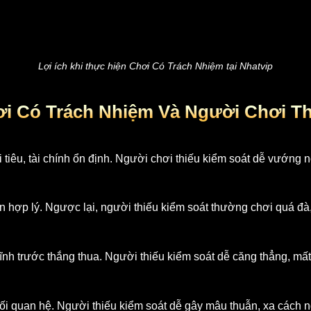
Lợi ích khi thực hiện Chơi Có Trách Nhiệm tại Nhatvip
i Có Trách Nhiệm Và Người Chơi Th
i tiêu, tài chính ổn định. Người chơi thiếu kiểm soát dễ vướng
an hợp lý. Ngược lại, người thiếu kiểm soát thường chơi quá đà
ĩnh trước thắng thua. Người thiếu kiểm soát dễ căng thẳng, mất
mối quan hệ. Người thiếu kiểm soát dễ gây mâu thuẫn, xa cách 