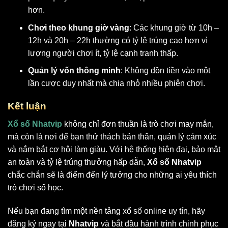
hơn.
Chơi theo khung giờ vàng
: Các khung giờ từ 10h –
12h và 20h – 22h thường có tỷ lệ trúng cao hơn vì
lượng người chơi ít, tỷ lệ cạnh tranh thấp.
Quản lý vốn thông minh
: Không dồn tiền vào một
lần cược duy nhất mà chia nhỏ nhiều phiên chơi.
Kết luận
Xổ số Nhatvip
không chỉ đơn thuần là trò chơi may mắn,
mà còn là nơi để bạn thử thách bản thân, quản lý cảm xúc
và nắm bắt cơ hội làm giàu. Với hệ thống hiện đại, bảo mật
an toàn và tỷ lệ trúng thưởng hấp dẫn,
Xổ số Nhatvip
chắc chắn sẽ là điểm đến lý tưởng cho những ai yêu thích
trò chơi số học.
Nếu bạn đang tìm một nền tảng xổ số online uy tín, hãy
đăng ký ngay tại
Nhatvip
và bắt đầu hành trình chinh phục