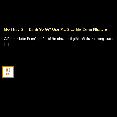
Mơ Thấy Gì – Đánh Số Gì? Giải Mã Giấc Mơ Cùng Nhatvip
Giấc mơ luôn là một phần bí ẩn chưa thể giải mã được trong cuộc
[...]
03
Th7