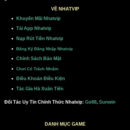
VỀ NHATVIP
Khuyến Mãi Nhatvip
Tải App Nhatvip
Nạp Rút Tiền Nhatvip
Đăng Ký Đăng Nhập Nhatvip
Chính Sách Bảo Mật
Chơi Có Trách Nhiệm
Điều Khoản Điều Kiện
Tác Gỉa Hà Xuân Tiến
Đối Tác Uy Tín Chính Thức Nhatvip:
Go88
,
Sunwin
DANH MỤC GAME