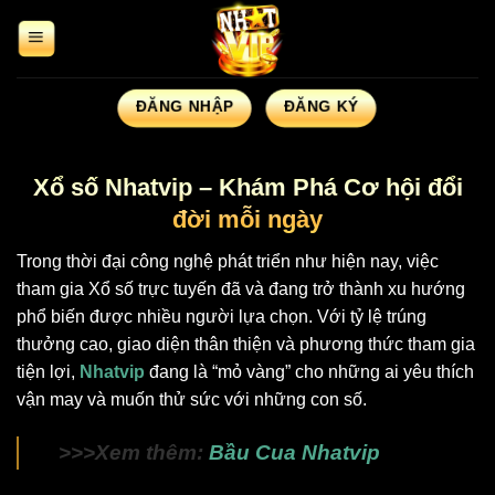
Bỏ
qua
nội
dung
ĐĂNG NHẬP
ĐĂNG KÝ
Xổ số Nhatvip – Khám Phá Cơ hội đổi
đời mỗi ngày
Trong thời đại công nghệ phát triển như hiện nay, việc
tham gia
Xổ số
trực tuyến đã và đang trở thành xu hướng
phổ biến được nhiều người lựa chọn. Với tỷ lệ trúng
thưởng cao, giao diện thân thiện và phương thức tham gia
tiện lợi,
Nhatvip
đang là “mỏ vàng” cho những ai yêu thích
vận may và muốn thử sức với những con số.
>>>Xem thêm:
Bầu Cua Nhatvip