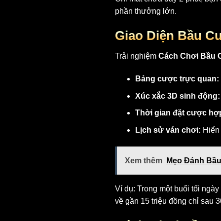
phần thưởng lớn.
Giao Diện Bầu Cu
Trải nghiệm
Cách Chơi Bầu 
Bảng cược trực quan:
Xúc xắc 3D sinh động:
Thời gian đặt cược hợp
Lịch sử ván chơi:
Hiển 
Xem thêm
Mẹo Đánh Bầu 
Ví dụ: Trong một buổi tối ngày
về gần 15 triệu đồng chỉ sau 