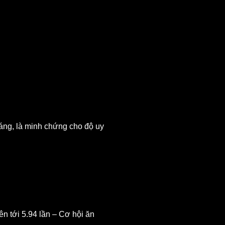
háng, là minh chứng cho độ uy
lên tới 5.94 lần – Cơ hội ăn