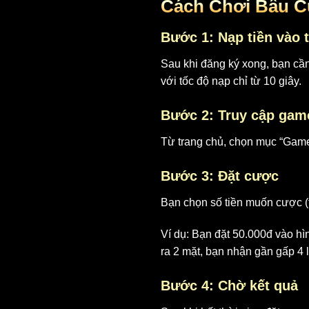
Cách Chơi Bầu Cu
Bước 1: Nạp tiền vào 
Sau khi đăng ký xong, bạn cần
với tốc độ nạp chỉ từ 10 giây.
Bước 2: Truy cập gam
Từ trang chủ, chọn mục “Game
Bước 3: Đặt cược
Bạn chọn số tiền muốn cược (từ
Ví dụ: Bạn đặt 50.000đ vào hì
ra 2 mặt, bạn nhận gần gấp 4 
Bước 4: Chờ kết quả