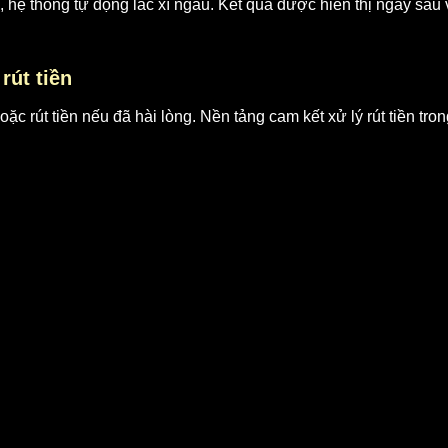
, hệ thống tự động lắc xí ngầu. Kết quả được hiển thị ngay sau v
rút tiền
oặc rút tiền nếu đã hài lòng. Nền tảng cam kết xử lý rút tiền tr