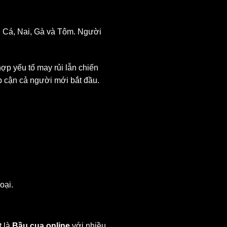
a, Cá, Nai, Gà và Tôm. Người
ợp yếu tố may rủi lẫn chiến
p cận cả người mới bắt đầu.
oại.
t là
Bầu cua online
với nhiều