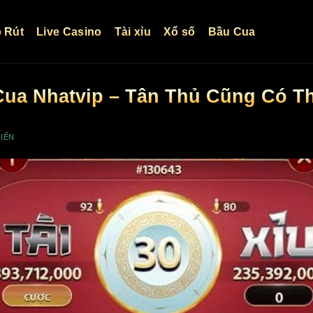
 Rút
Live Casino
Tài xỉu
Xổ số
Bầu Cua
Cua Nhatvip – Tân Thủ Cũng Có T
TIẾN