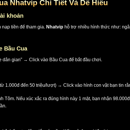
a Nhatvip Chi Tiết Và Dễ Hiểu
tài khoản
 nạp tiền để tham gia.
Nhatvip
hỗ trợ nhiều hình thức như: ngâ
e Bầu Cua
 dân gian” → Click vào Bầu Cua để bắt đầu chơi.
 1.000đ đến 50 triệu/lượt) → Click vào hình con vật bạn tin rằ
nh Tôm. Nếu xúc xắc ra đúng hình này 1 mặt, bạn nhận 98.000đ
lần.