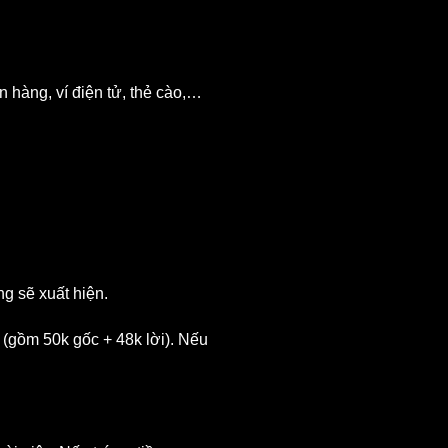
n hàng, ví điện tử, thẻ cào,…
ng sẽ xuất hiện.
 (gồm 50k gốc + 48k lời). Nếu