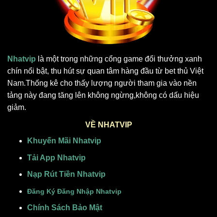
Nhatvip
là một trong những cổng game đổi thưởng xanh
chín nổi bật, thu hút sự quan tâm hàng đầu từ bet thủ Việt
Nam.Thống kê cho thấy lượng người tham gia vào nền
tảng này đang tăng lên không ngừng,không có dấu hiệu
giảm.
VỀ NHATVIP
Khuyến Mãi Nhatvip
Tải App Nhatvip
Nạp Rút Tiền Nhatvip
Đăng Ký Đăng Nhập Nhatvip
Chính Sách Bảo Mật