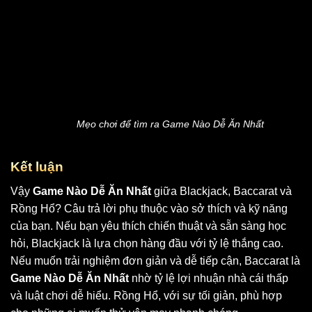
Mẹo chơi để tìm ra Game Nào Dễ Ăn Nhất
Kết luận
Vậy
Game Nào Dễ Ăn Nhất
giữa Blackjack, Baccarat và
Rồng Hổ? Câu trả lời phụ thuộc vào sở thích và kỹ năng
của bạn. Nếu bạn yêu thích chiến thuật và sẵn sàng học
hỏi, Blackjack là lựa chọn hàng đầu với tỷ lệ thắng cao.
Nếu muốn trải nghiệm đơn giản và dễ tiếp cận, Baccarat là
Game Nào Dễ Ăn Nhất
nhờ tỷ lệ lợi nhuận nhà cái thấp
và luật chơi dễ hiểu. Rồng Hổ, với sự tối giản, phù hợp